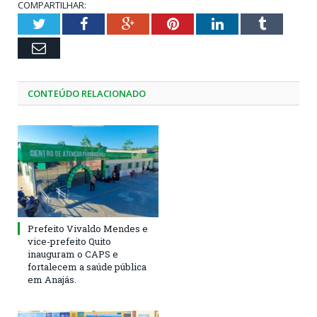
COMPARTILHAR:
Twitter
Facebook
Google+
Pinterest
LinkedIn
Tumblr
Email
CONTEÚDO RELACIONADO
Prefeito Vivaldo Mendes e
vice-prefeito Quito
inauguram o CAPS e
fortalecem a saúde pública
em Anajás.