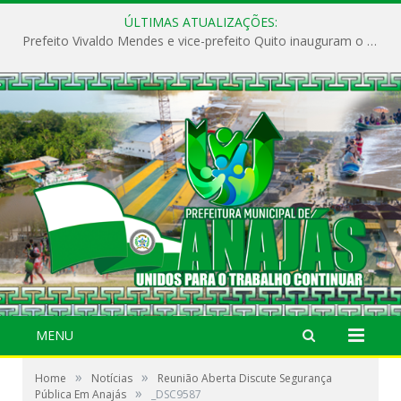
ÚLTIMAS ATUALIZAÇÕES:
Prefeito Vivaldo Mendes e vice-prefeito Quito inauguram o CAPS e fortalecem a saúde pública em Anajás.
MENU
»
»
Home
Notícias
Reunião Aberta Discute Segurança
»
Pública Em Anajás
_DSC9587