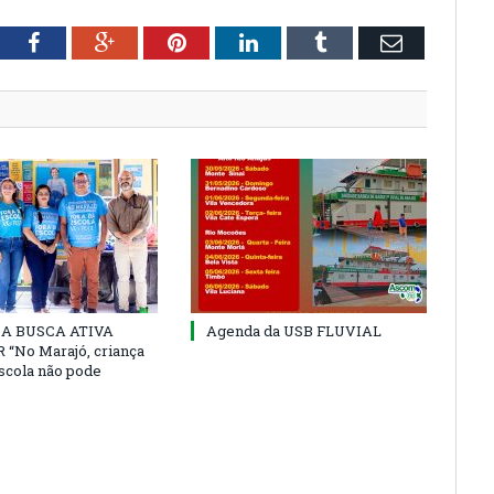
tter
Facebook
Google+
Pinterest
LinkedIn
Tumblr
Email
 DA BUSCA ATIVA
Agenda da USB FLUVIAL
“No Marajó, criança
escola não pode