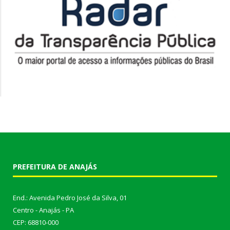
PREFEITURA DE ANAJÁS
End.: Avenida Pedro José da Silva, 01
Centro - Anajás - PA
CEP: 68810-000