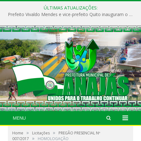
ÚLTIMAS ATUALIZAÇÕES:
Prefeito Vivaldo Mendes e vice-prefeito Quito inauguram o CAPS e fortalecem a saúde pública em Anajás.
MENU
»
»
Home
Licitações
PREGÃO PRESENCIAL Nº
»
007/2017
HOMOLOGAÇÃO