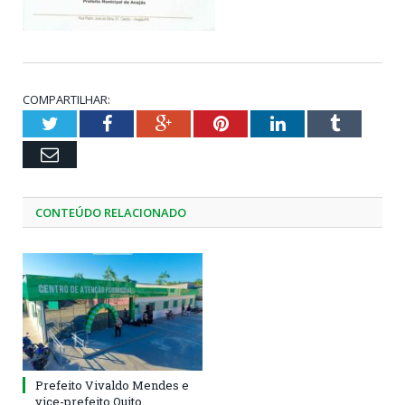
COMPARTILHAR:
Twitter
Facebook
Google+
Pinterest
LinkedIn
Tumblr
Email
CONTEÚDO RELACIONADO
Prefeito Vivaldo Mendes e
vice-prefeito Quito