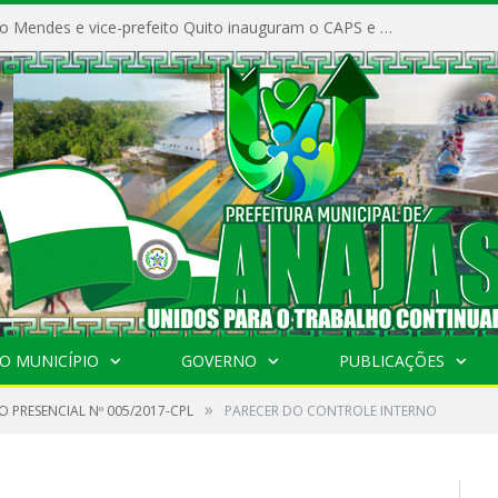
Prefeito Vivaldo Mendes e vice-prefeito Quito inauguram o CAPS e fortalecem a saúde pública em Anajás.
O MUNICÍPIO
GOVERNO
PUBLICAÇÕES
»
 PRESENCIAL Nº 005/2017-CPL
PARECER DO CONTROLE INTERNO