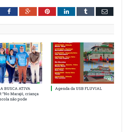
tter
Facebook
Google+
Pinterest
LinkedIn
Tumblr
Email
 DA BUSCA ATIVA
Agenda da USB FLUVIAL
“No Marajó, criança
escola não pode