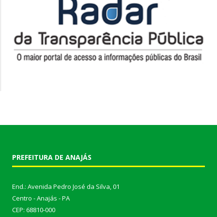
PREFEITURA DE ANAJÁS
End.: Avenida Pedro José da Silva, 01
Centro - Anajás - PA
CEP: 68810-000