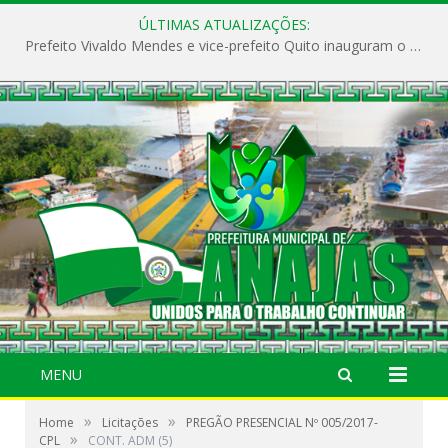
ÚLTIMAS ATUALIZAÇÕES:
Prefeito Vivaldo Mendes e vice-prefeito Quito inauguram o CAPS e fortalecem a saúde pública em Anajás.
MENU
»
»
Home
Licitações
PREGÃO PRESENCIAL Nº 005/2017-
»
CPL
CONT. ADM (5)