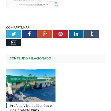
COMPARTILHAR:
Twitter
Facebook
Google+
Pinterest
LinkedIn
Tumblr
Email
CONTEÚDO RELACIONADO
Prefeito Vivaldo Mendes e
vice-prefeito Quito