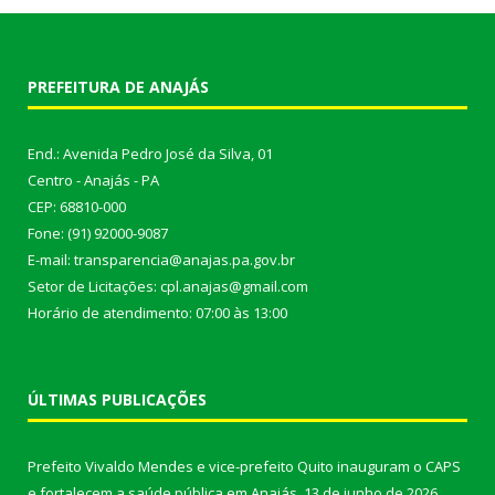
PREFEITURA DE ANAJÁS
End.: Avenida Pedro José da Silva, 01
Centro - Anajás - PA
CEP: 68810-000
Fone: (91) 92000-9087
E-mail: transparencia@anajas.pa.gov.br
Setor de Licitações: cpl.anajas@gmail.com
Horário de atendimento: 07:00 às 13:00
ÚLTIMAS PUBLICAÇÕES
Prefeito Vivaldo Mendes e vice-prefeito Quito inauguram o CAPS
e fortalecem a saúde pública em Anajás.
13 de junho de 2026