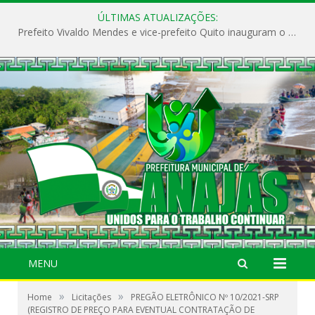
ÚLTIMAS ATUALIZAÇÕES:
Prefeito Vivaldo Mendes e vice-prefeito Quito inauguram o CAPS e fortalecem a saúde pública em Anajás.
MENU
»
»
Home
Licitações
PREGÃO ELETRÔNICO Nº 10/2021-SRP
(REGISTRO DE PREÇO PARA EVENTUAL CONTRATAÇÃO DE