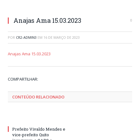
Anajas Ama 15.03.2023
0
POR
CR2-ADMIN3
EM
16 DE MARÇO DE 2023
Anajas Ama 15.03.2023
Tw
Fa
Go
Pi
Li
Tu
Em
COMPARTILHAR:
CONTEÚDO RELACIONADO
Prefeito Vivaldo Mendes e
vice-prefeito Quito