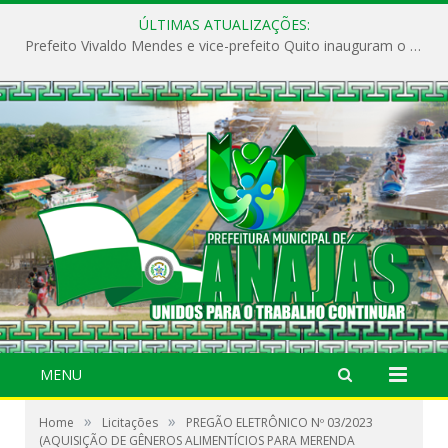
ÚLTIMAS ATUALIZAÇÕES:
Prefeito Vivaldo Mendes e vice-prefeito Quito inauguram o CAPS e fortalecem a saúde pública em Anajás.
MENU
»
»
Home
Licitações
PREGÃO ELETRÔNICO Nº 03/2023
(AQUISIÇÃO DE GÊNEROS ALIMENTÍCIOS PARA MERENDA