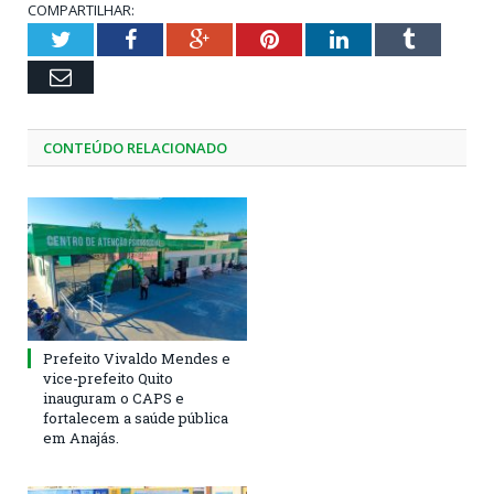
COMPARTILHAR:
Twitter
Facebook
Google+
Pinterest
LinkedIn
Tumblr
Email
CONTEÚDO RELACIONADO
Prefeito Vivaldo Mendes e
vice-prefeito Quito
inauguram o CAPS e
fortalecem a saúde pública
em Anajás.