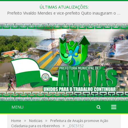
ÚLTIMAS ATUALIZAÇÕES:
Prefeito Vivaldo Mendes e vice-prefeito Quito inauguram o CAPS e fortalecem a saúde pública em Anajás.
MENU
»
»
Home
Notícias
Prefeitura de Anajás promove Ação
»
Cidadania para os ribeirinhos
_DSC5152