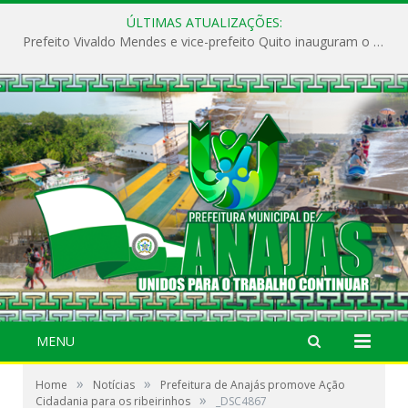
ÚLTIMAS ATUALIZAÇÕES:
Prefeito Vivaldo Mendes e vice-prefeito Quito inauguram o CAPS e fortalecem a saúde pública em Anajás.
MENU
»
»
Home
Notícias
Prefeitura de Anajás promove Ação
»
Cidadania para os ribeirinhos
_DSC4867