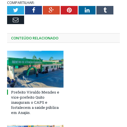
COMPARTILHAR:
Twitter
Facebook
Google+
Pinterest
LinkedIn
Tumblr
Email
CONTEÚDO RELACIONADO
Prefeito Vivaldo Mendes e
vice-prefeito Quito
inauguram o CAPS e
fortalecem a saúde pública
em Anajás.