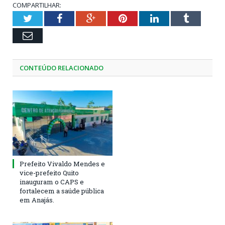
COMPARTILHAR:
Twitter
Facebook
Google+
Pinterest
LinkedIn
Tumblr
Email
CONTEÚDO RELACIONADO
Prefeito Vivaldo Mendes e
vice-prefeito Quito
inauguram o CAPS e
fortalecem a saúde pública
em Anajás.