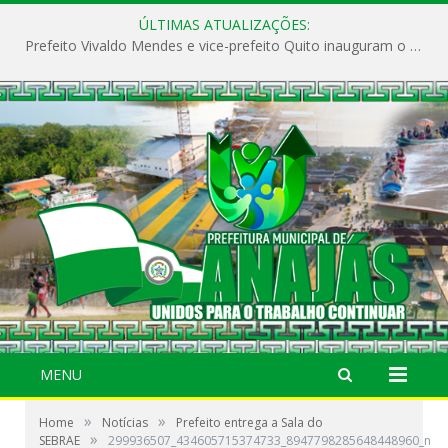
ÚLTIMAS ATUALIZAÇÕES:
Prefeito Vivaldo Mendes e vice-prefeito Quito inauguram o CAPS e fortalecem a saúde pública em Anajás.
MENU
»
»
Home
Notícias
Prefeito entrega a Sala do
»
SEBRAE
299936507_434605715374733_8947798285648448960_n