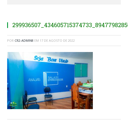
299936507_434605715374733_894779828
POR
CR2-ADMIN8
EM
17 DE AGOSTO DE 2022