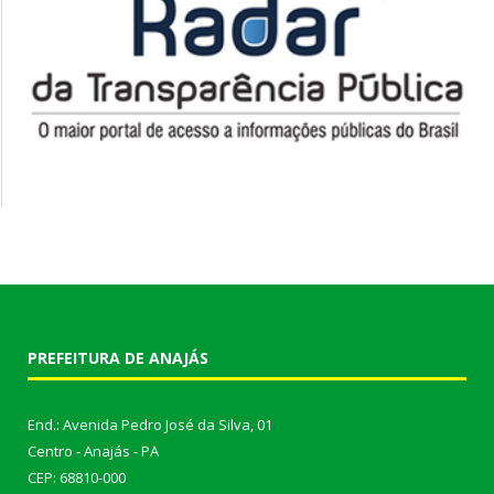
PREFEITURA DE ANAJÁS
End.: Avenida Pedro José da Silva, 01
Centro - Anajás - PA
CEP: 68810-000