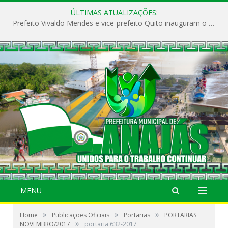
ÚLTIMAS ATUALIZAÇÕES:
Prefeito Vivaldo Mendes e vice-prefeito Quito inauguram o CAPS e fortalecem a saúde pública em Anajás.
MENU
»
»
»
Home
Publicações Oficiais
Portarias
PORTARIAS
»
NOVEMBRO/2017
portaria 632-2017