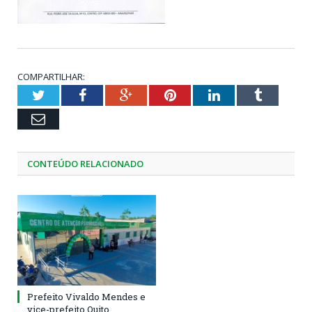
COMPARTILHAR:
Twitter
Facebook
Google+
Pinterest
LinkedIn
Tumblr
Email
CONTEÚDO RELACIONADO
Prefeito Vivaldo Mendes e
vice-prefeito Quito