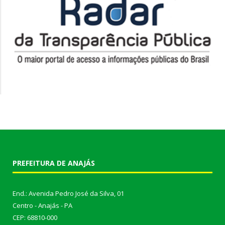
PREFEITURA DE ANAJÁS
End.: Avenida Pedro José da Silva, 01
Centro - Anajás - PA
CEP: 68810-000