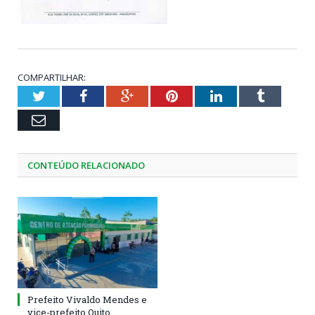
COMPARTILHAR:
Twitter
Facebook
Google+
Pinterest
LinkedIn
Tumblr
Email
CONTEÚDO RELACIONADO
Prefeito Vivaldo Mendes e
vice-prefeito Quito