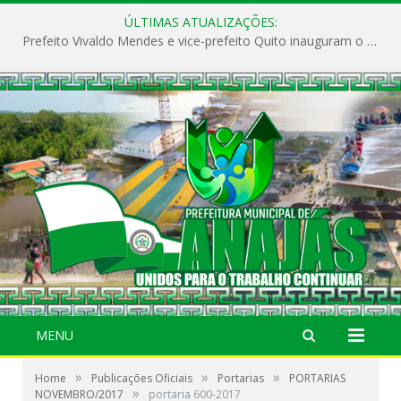
ÚLTIMAS ATUALIZAÇÕES:
Prefeito Vivaldo Mendes e vice-prefeito Quito inauguram o CAPS e fortalecem a saúde pública em Anajás.
MENU
»
»
»
Home
Publicações Oficiais
Portarias
PORTARIAS
»
NOVEMBRO/2017
portaria 600-2017