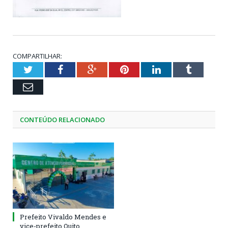
COMPARTILHAR:
Twitter
Facebook
Google+
Pinterest
LinkedIn
Tumblr
Email
CONTEÚDO RELACIONADO
Prefeito Vivaldo Mendes e
vice-prefeito Quito