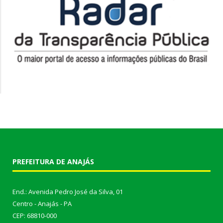
PREFEITURA DE ANAJÁS
End.: Avenida Pedro José da Silva, 01
Centro - Anajás - PA
CEP: 68810-000