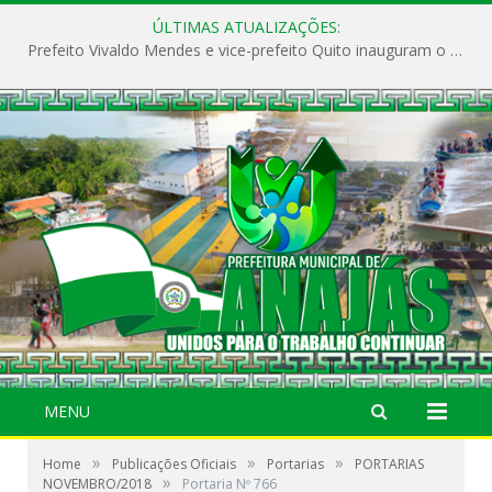
ÚLTIMAS ATUALIZAÇÕES:
Prefeito Vivaldo Mendes e vice-prefeito Quito inauguram o CAPS e fortalecem a saúde pública em Anajás.
MENU
»
»
»
Home
Publicações Oficiais
Portarias
PORTARIAS
»
NOVEMBRO/2018
Portaria Nº 766