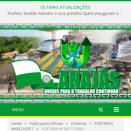
ÚLTIMAS ATUALIZAÇÕES:
Prefeito Vivaldo Mendes e vice-prefeito Quito inauguram o CAPS e fortalecem a saúde pública em Anajás.
MENU
»
»
»
Home
Publicações Oficiais
Portarias
PORTARIAS
»
MARÇO/2017
PORTARIA Nº 067-17-DRH