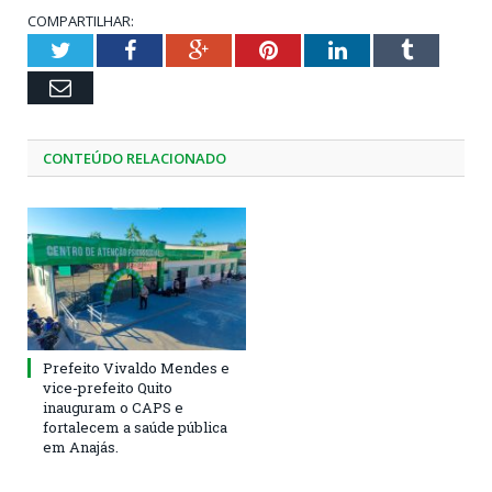
COMPARTILHAR:
Twitter
Facebook
Google+
Pinterest
LinkedIn
Tumblr
Email
CONTEÚDO RELACIONADO
Prefeito Vivaldo Mendes e
vice-prefeito Quito
inauguram o CAPS e
fortalecem a saúde pública
em Anajás.