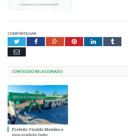
COMPARTILHAR:
Twitter
Facebook
Google+
Pinterest
LinkedIn
Tumblr
Email
CONTEÚDO RELACIONADO
Prefeito Vivaldo Mendes e
vice-prefeito Quito