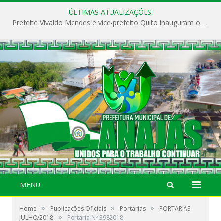
ÚLTIMAS ATUALIZAÇÕES:
Prefeito Vivaldo Mendes e vice-prefeito Quito inauguram o CAPS e fortalecem a saúde pública em Anajás.
MENU
»
»
»
Home
Publicações Oficiais
Portarias
PORTARIAS
»
JULHO/2018
Portaria Nº 3982018