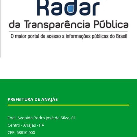
PREFEITURA DE ANAJÁS
End.: Avenida Pedro José da Silva, 01
Centro - Anajás - PA
CEP: 68810-000