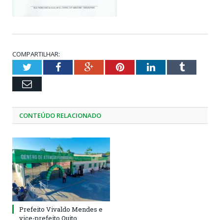
COMPARTILHAR:
Twitter
Facebook
Google+
Pinterest
LinkedIn
Tumblr
Email
CONTEÚDO RELACIONADO
Prefeito Vivaldo Mendes e
vice-prefeito Quito