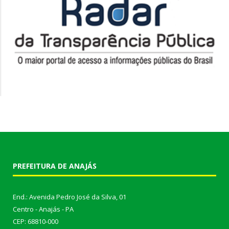
PREFEITURA DE ANAJÁS
End.: Avenida Pedro José da Silva, 01
Centro - Anajás - PA
CEP: 68810-000