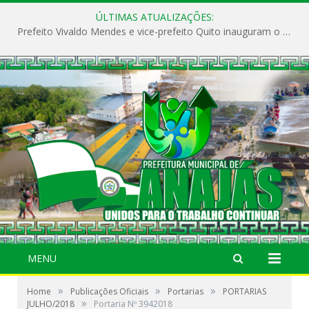
ÚLTIMAS ATUALIZAÇÕES:
Prefeito Vivaldo Mendes e vice-prefeito Quito inauguram o CAPS e fortalecem a saúde pública em Anajás.
MENU
»
»
»
Home
Publicações Oficiais
Portarias
PORTARIAS
»
JULHO/2018
Portaria Nº 3942018