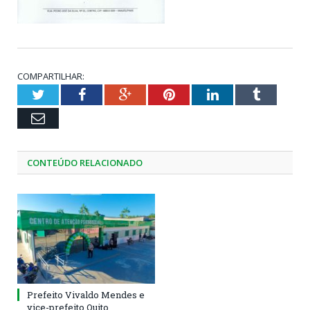
COMPARTILHAR:
Twitter
Facebook
Google+
Pinterest
LinkedIn
Tumblr
Email
CONTEÚDO RELACIONADO
Prefeito Vivaldo Mendes e
vice-prefeito Quito