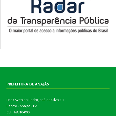
PREFEITURA DE ANAJÁS
End.: Avenida Pedro José da Silva, 01
Centro - Anajás - PA
CEP: 68810-000