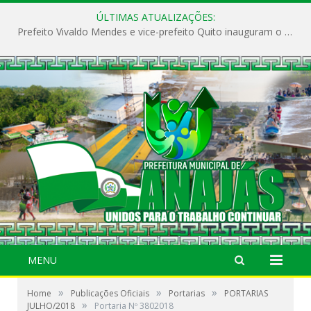
ÚLTIMAS ATUALIZAÇÕES:
Prefeito Vivaldo Mendes e vice-prefeito Quito inauguram o CAPS e fortalecem a saúde pública em Anajás.
MENU
»
»
»
Home
Publicações Oficiais
Portarias
PORTARIAS
»
JULHO/2018
Portaria Nº 3802018