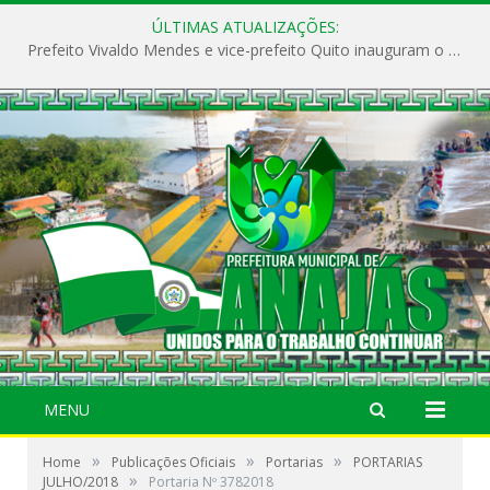
ÚLTIMAS ATUALIZAÇÕES:
Prefeito Vivaldo Mendes e vice-prefeito Quito inauguram o CAPS e fortalecem a saúde pública em Anajás.
MENU
»
»
»
Home
Publicações Oficiais
Portarias
PORTARIAS
»
JULHO/2018
Portaria Nº 3782018