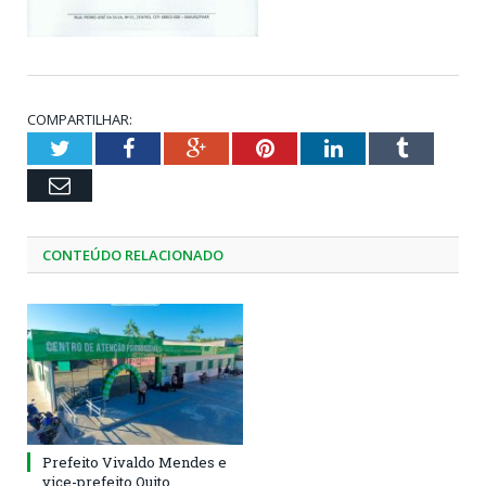
COMPARTILHAR:
Twitter
Facebook
Google+
Pinterest
LinkedIn
Tumblr
Email
CONTEÚDO RELACIONADO
Prefeito Vivaldo Mendes e
vice-prefeito Quito