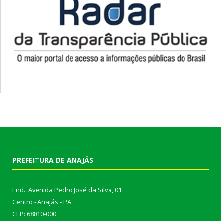
PREFEITURA DE ANAJÁS
End.: Avenida Pedro José da Silva, 01
Centro - Anajás - PA
CEP: 68810-000