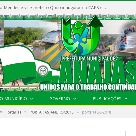
Prefeito Vivaldo Mendes e vice-prefeito Quito inauguram o CAPS e fortalecem a saúde pública em Anajás.
O MUNICÍPIO
GOVERNO
PUBLICAÇÕES
»
»
»
Portarias
PORTARIAS JANEIRO/2018
portaria 36-2018