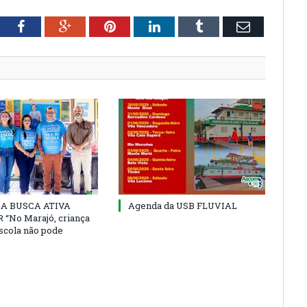
tter
Facebook
Google+
Pinterest
LinkedIn
Tumblr
Email
 DA BUSCA ATIVA
Agenda da USB FLUVIAL
“No Marajó, criança
escola não pode