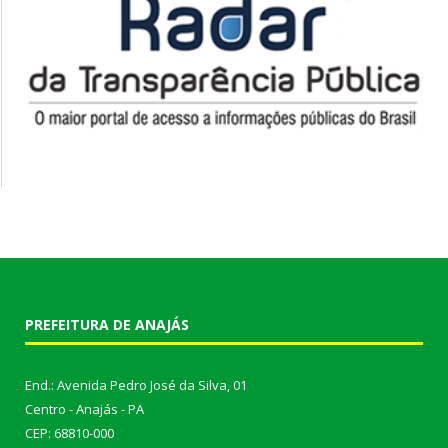
PREFEITURA DE ANAJÁS
End.: Avenida Pedro José da Silva, 01
Centro - Anajás - PA
CEP: 68810-000