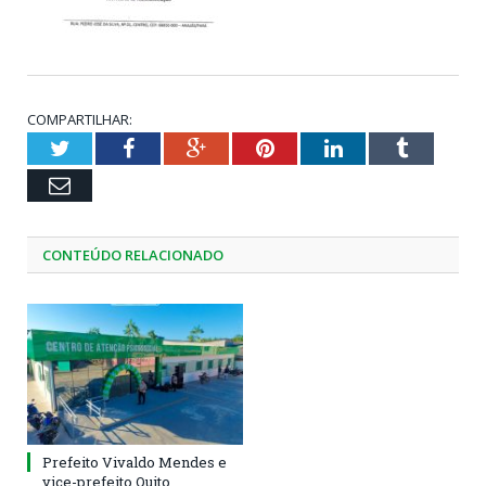
COMPARTILHAR:
Twitter
Facebook
Google+
Pinterest
LinkedIn
Tumblr
Email
CONTEÚDO RELACIONADO
Prefeito Vivaldo Mendes e
vice-prefeito Quito