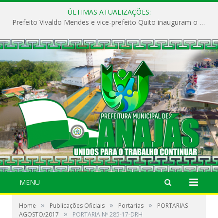
ÚLTIMAS ATUALIZAÇÕES:
Prefeito Vivaldo Mendes e vice-prefeito Quito inauguram o CAPS e fortalecem a saúde pública em Anajás.
MENU
»
»
»
Home
Publicações Oficiais
Portarias
PORTARIAS
»
AGOSTO/2017
PORTARIA Nº 285-17-DRH