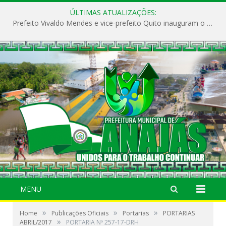
ÚLTIMAS ATUALIZAÇÕES:
Prefeito Vivaldo Mendes e vice-prefeito Quito inauguram o CAPS e fortalecem a saúde pública em Anajás.
MENU
»
»
»
Home
Publicações Oficiais
Portarias
PORTARIAS
»
ABRIL/2017
PORTARIA Nº 257-17-DRH