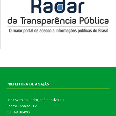
PREFEITURA DE ANAJÁS
End.: Avenida Pedro José da Silva, 01
Centro - Anajás - PA
CEP: 68810-000