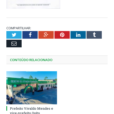
COMPARTILHAR:
Twitter
Facebook
Google+
Pinterest
LinkedIn
Tumblr
Email
CONTEÚDO RELACIONADO
Prefeito Vivaldo Mendes e
vice-prefeito Quito