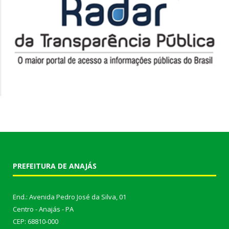
PREFEITURA DE ANAJÁS
End.: Avenida Pedro José da Silva, 01
Centro - Anajás - PA
CEP: 68810-000