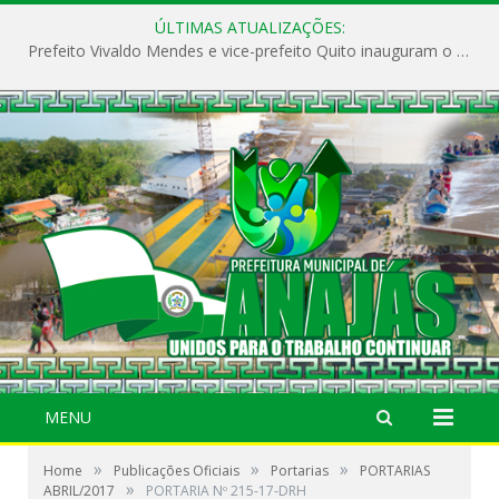
ÚLTIMAS ATUALIZAÇÕES:
Prefeito Vivaldo Mendes e vice-prefeito Quito inauguram o CAPS e fortalecem a saúde pública em Anajás.
MENU
»
»
»
Home
Publicações Oficiais
Portarias
PORTARIAS
»
ABRIL/2017
PORTARIA Nº 215-17-DRH