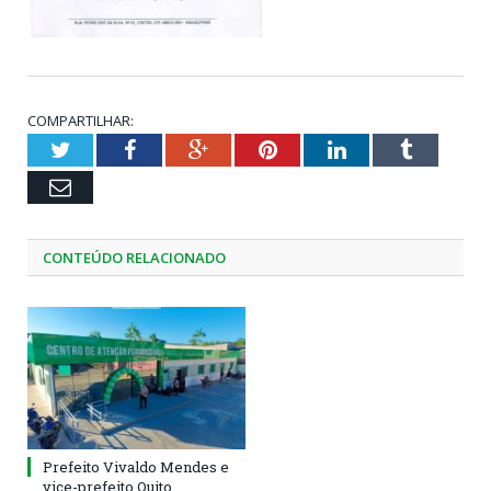
COMPARTILHAR:
Twitter
Facebook
Google+
Pinterest
LinkedIn
Tumblr
Email
CONTEÚDO RELACIONADO
Prefeito Vivaldo Mendes e
vice-prefeito Quito