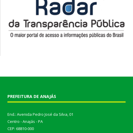
PREFEITURA DE ANAJÁS
End.: Avenida Pedro José da Silva, 01
Centro - Anajás - PA
CEP: 68810-000