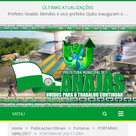
ÚLTIMAS ATUALIZAÇÕES:
Prefeito Vivaldo Mendes e vice-prefeito Quito inauguram o CAPS e fortalecem a saúde pública em Anajás.
MENU
»
»
»
Home
Publicações Oficiais
Portarias
PORTARIAS
»
ABRIL/2017
PORTARIA Nº 202-17-DRH