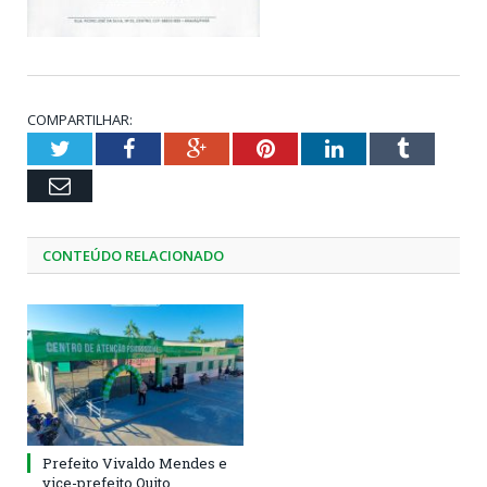
COMPARTILHAR:
Twitter
Facebook
Google+
Pinterest
LinkedIn
Tumblr
Email
CONTEÚDO RELACIONADO
Prefeito Vivaldo Mendes e
vice-prefeito Quito