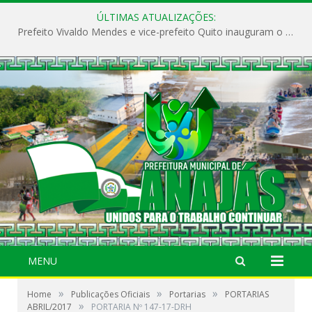
ÚLTIMAS ATUALIZAÇÕES:
Prefeito Vivaldo Mendes e vice-prefeito Quito inauguram o CAPS e fortalecem a saúde pública em Anajás.
MENU
»
»
»
Home
Publicações Oficiais
Portarias
PORTARIAS
»
ABRIL/2017
PORTARIA Nº 147-17-DRH