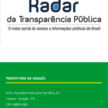
PREFEITURA DE ANAJÁS
End.: Avenida Pedro José da Silva, 01
Centro - Anajás - PA
CEP: 68810-000