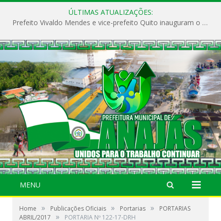
ÚLTIMAS ATUALIZAÇÕES:
Prefeito Vivaldo Mendes e vice-prefeito Quito inauguram o CAPS e fortalecem a saúde pública em Anajás.
MENU
»
»
»
Home
Publicações Oficiais
Portarias
PORTARIAS
»
ABRIL/2017
PORTARIA Nº 122-17-DRH