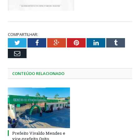
COMPARTILHAR:
Twitter
Facebook
Google+
Pinterest
LinkedIn
Tumblr
Email
CONTEÚDO RELACIONADO
Prefeito Vivaldo Mendes e
vice-prefeito Quito