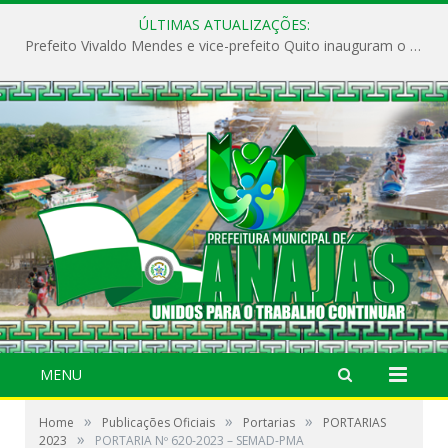
ÚLTIMAS ATUALIZAÇÕES:
Prefeito Vivaldo Mendes e vice-prefeito Quito inauguram o CAPS e fortalecem a saúde pública em Anajás.
MENU
»
»
»
Home
Publicações Oficiais
Portarias
PORTARIAS
»
2023
PORTARIA Nº 620-2023 – SEMAD-PMA