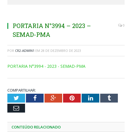
PORTARIA N°3994 – 2023 –
0
SEMAD-PMA
POR
CR2-ADMIN1
EM
28 DE DEZEMBRO DE 2023
PORTARIA N°3994 - 2023 - SEMAD-PMA
COMPARTILHAR:
Twitter
Facebook
Google+
Pinterest
LinkedIn
Tumblr
Email
CONTEÚDO RELACIONADO