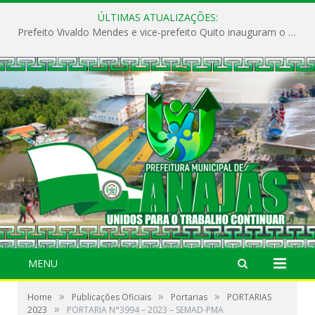
ÚLTIMAS ATUALIZAÇÕES:
Prefeito Vivaldo Mendes e vice-prefeito Quito inauguram o CAPS e fortalecem a saúde pública em Anajás.
MENU
»
»
»
Home
Publicações Oficiais
Portarias
PORTARIAS
»
2023
PORTARIA N°3994 – 2023 – SEMAD-PMA