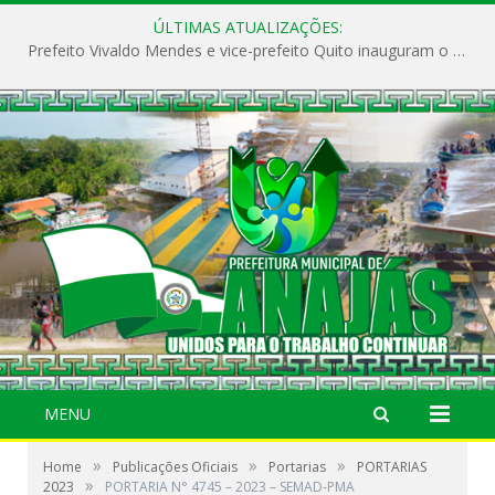
ÚLTIMAS ATUALIZAÇÕES:
Prefeito Vivaldo Mendes e vice-prefeito Quito inauguram o CAPS e fortalecem a saúde pública em Anajás.
MENU
»
»
»
Home
Publicações Oficiais
Portarias
PORTARIAS
»
2023
PORTARIA N° 4745 – 2023 – SEMAD-PMA