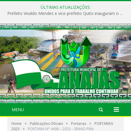
ÚLTIMAS ATUALIZAÇÕES:
Prefeito Vivaldo Mendes e vice-prefeito Quito inauguram o CAPS e fortalecem a saúde pública em Anajás.
MENU
»
»
»
Home
Publicações Oficiais
Portarias
PORTARIAS
»
2023
PORTARIA N° 4498 – 2023 – SEMAD-PMA