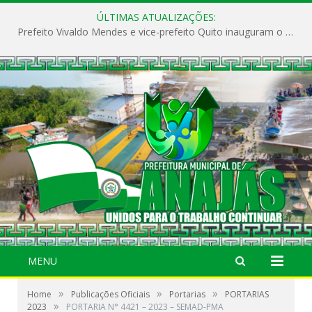
ÚLTIMAS ATUALIZAÇÕES:
Prefeito Vivaldo Mendes e vice-prefeito Quito inauguram o CAPS e fortalecem a saúde pública em Anajás.
MENU
»
»
»
Home
Publicações Oficiais
Portarias
PORTARIAS
»
2023
PORTARIA N° 4421 – 2023 – SEMAD-PMA