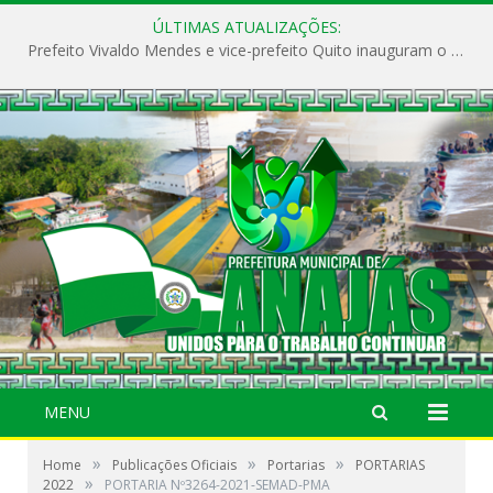
ÚLTIMAS ATUALIZAÇÕES:
Prefeito Vivaldo Mendes e vice-prefeito Quito inauguram o CAPS e fortalecem a saúde pública em Anajás.
MENU
»
»
»
Home
Publicações Oficiais
Portarias
PORTARIAS
»
2022
PORTARIA Nº3264-2021-SEMAD-PMA