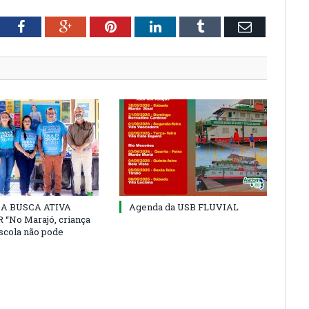
tter
Facebook
Google+
Pinterest
LinkedIn
Tumblr
Email
 DA BUSCA ATIVA
Agenda da USB FLUVIAL
“No Marajó, criança
escola não pode