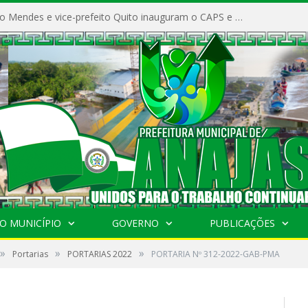
Prefeito Vivaldo Mendes e vice-prefeito Quito inauguram o CAPS e fortalecem a saúde pública em Anajás.
O MUNICÍPIO
GOVERNO
PUBLICAÇÕES
»
»
»
Portarias
PORTARIAS 2022
PORTARIA Nº 312-2022-GAB-PMA