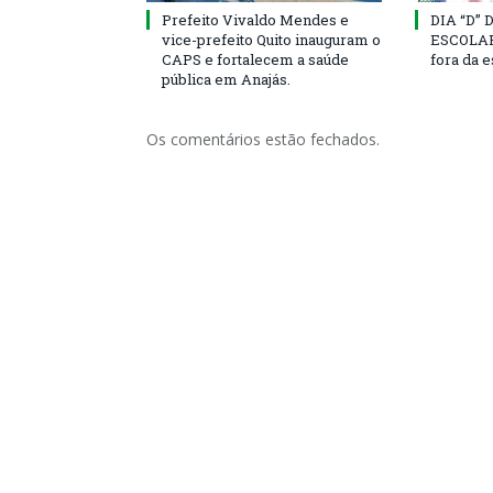
Prefeito Vivaldo Mendes e
DIA “D”
vice-prefeito Quito inauguram o
ESCOLAR 
CAPS e fortalecem a saúde
fora da 
pública em Anajás.
Os comentários estão fechados.