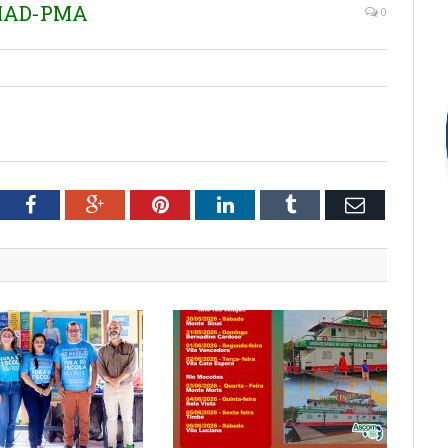
EMAD-PMA
0
tter
Facebook
Google+
Pinterest
LinkedIn
Tumblr
Email