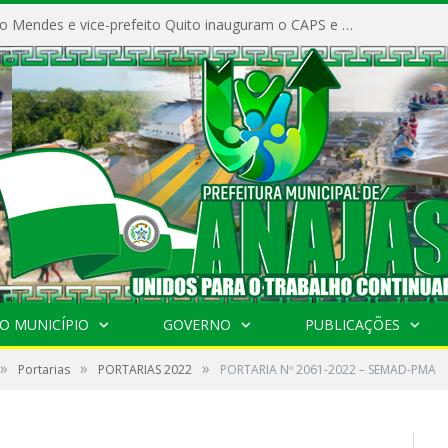
Prefeito Vivaldo Mendes e vice-prefeito Quito inauguram o CAPS e fortalecem a saúde pública em Anajás.
O MUNICÍPIO
GOVERNO
PUBLICAÇÕES
»
»
»
Portarias
PORTARIAS 2022
PORTARIA Nº 2061-2022 – SEMAD-PMA