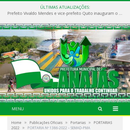
ÚLTIMAS ATUALIZAÇÕES:
Prefeito Vivaldo Mendes e vice-prefeito Quito inauguram o CAPS e fortalecem a saúde pública em Anajás.
MENU
»
»
»
Home
Publicações Oficiais
Portarias
PORTARIAS
»
2022
PORTARIA Nº 1386-2022 – SEMAD-PMA