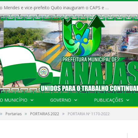
Prefeito Vivaldo Mendes e vice-prefeito Quito inauguram o CAPS e fortalecem a saúde pública em Anajás.
O MUNICÍPIO
GOVERNO
PUBLICAÇÕES
»
»
»
Portarias
PORTARIAS 2022
PORTARIA Nº 1170-2022