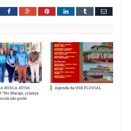
tter
Facebook
Google+
Pinterest
LinkedIn
Tumblr
Email
 DA BUSCA ATIVA
Agenda da USB FLUVIAL
“No Marajó, criança
escola não pode