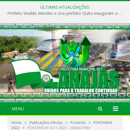
ÚLTIMAS ATUALIZAÇÕES:
Prefeito Vivaldo Mendes e vice-prefeito Quito inauguram o CAPS e fortalecem a saúde pública em Anajás.
MENU
»
»
»
Home
Publicações Oficiais
Portarias
PORTARIAS
»
2022
PORTARIA Nº 0111-2021 – SEMAD-PMA