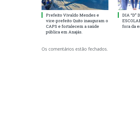
Prefeito Vivaldo Mendes e
DIA “D”
vice-prefeito Quito inauguram o
ESCOLAR 
CAPS e fortalecem a saúde
fora da 
pública em Anajás.
Os comentários estão fechados.