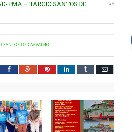
MAD-PMA – TÁRCIO SANTOS DE
0
1
IO SANTOS DE CARVALHO
tter
Facebook
Google+
Pinterest
LinkedIn
Tumblr
Email