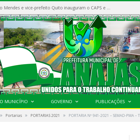
Prefeito Vivaldo Mendes e vice-prefeito Quito inauguram o CAPS e fortalecem a saúde pública em Anajás.
O MUNICÍPIO
GOVERNO
PUBLICAÇÕES
»
»
»
Portarias
PORTARIAS 2021
PORTARIA Nº 941-2021 – SEMAD-PMA –