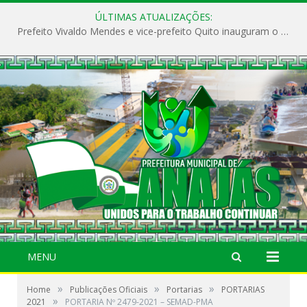
ÚLTIMAS ATUALIZAÇÕES:
Prefeito Vivaldo Mendes e vice-prefeito Quito inauguram o CAPS e fortalecem a saúde pública em Anajás.
MENU
»
»
»
Home
Publicações Oficiais
Portarias
PORTARIAS
»
2021
PORTARIA Nº 2479-2021 – SEMAD-PMA