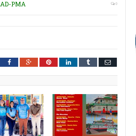
EMAD-PMA
0
tter
Facebook
Google+
Pinterest
LinkedIn
Tumblr
Email