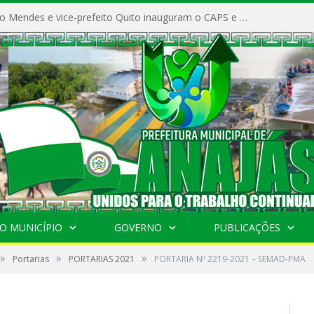
Prefeito Vivaldo Mendes e vice-prefeito Quito inauguram o CAPS e fortalecem a saúde pública em Anajás.
O MUNICÍPIO
GOVERNO
PUBLICAÇÕES
»
»
»
Portarias
PORTARIAS 2021
PORTARIA Nº 2219-2021 – SEMAD-PMA