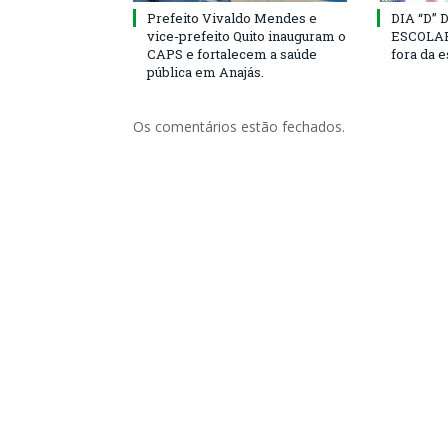
Prefeito Vivaldo Mendes e
DIA “D”
vice-prefeito Quito inauguram o
ESCOLAR 
CAPS e fortalecem a saúde
fora da 
pública em Anajás.
Os comentários estão fechados.