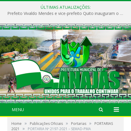
ÚLTIMAS ATUALIZAÇÕES:
Prefeito Vivaldo Mendes e vice-prefeito Quito inauguram o CAPS e fortalecem a saúde pública em Anajás.
MENU
»
»
»
Home
Publicações Oficiais
Portarias
PORTARIAS
»
2021
PORTARIA Nº 2197-2021 – SEMAD-PMA