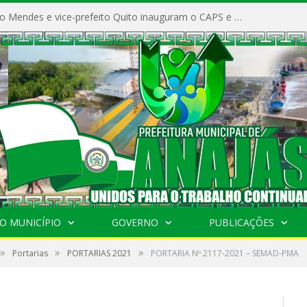
Prefeito Vivaldo Mendes e vice-prefeito Quito inauguram o CAPS e fortalecem a saúde pública em Anajás.
O MUNICÍPIO
GOVERNO
PUBLICAÇÕES
»
»
»
Portarias
PORTARIAS 2021
PORTARIA Nº 2117-2021 – SEMAD-PMA