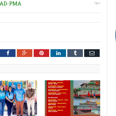
EMAD-PMA
0
tter
Facebook
Google+
Pinterest
LinkedIn
Tumblr
Email