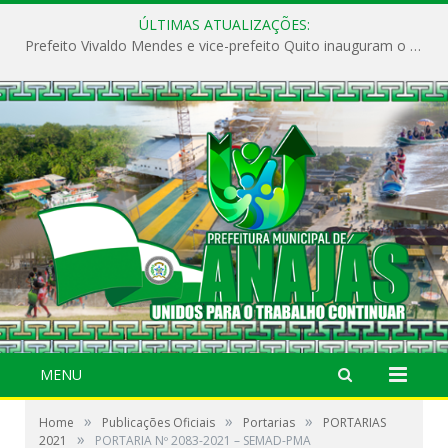
ÚLTIMAS ATUALIZAÇÕES:
Prefeito Vivaldo Mendes e vice-prefeito Quito inauguram o CAPS e fortalecem a saúde pública em Anajás.
MENU
»
»
»
Home
Publicações Oficiais
Portarias
PORTARIAS
»
2021
PORTARIA Nº 2083-2021 – SEMAD-PMA