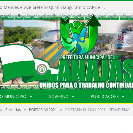
Prefeito Vivaldo Mendes e vice-prefeito Quito inauguram o CAPS e fortalecem a saúde pública em Anajás.
O MUNICÍPIO
GOVERNO
PUBLICAÇÕES
»
»
»
Portarias
PORTARIAS 2021
PORTARIA Nº 2044-2021 – SEMAD-PMA