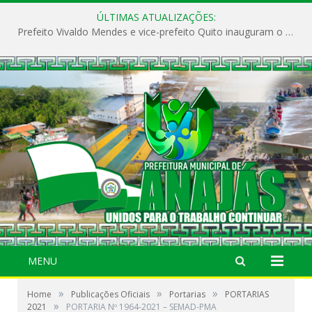
ÚLTIMAS ATUALIZAÇÕES:
Prefeito Vivaldo Mendes e vice-prefeito Quito inauguram o CAPS e fortalecem a saúde pública em Anajás.
MENU
»
»
»
Home
Publicações Oficiais
Portarias
PORTARIAS
»
2021
PORTARIA Nº 1964-2021 – SEMAD-PMA