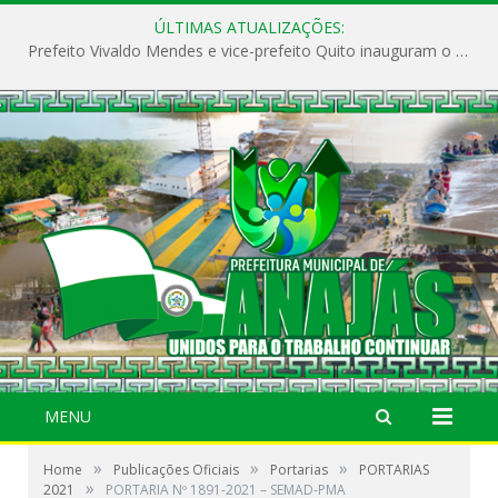
ÚLTIMAS ATUALIZAÇÕES:
Prefeito Vivaldo Mendes e vice-prefeito Quito inauguram o CAPS e fortalecem a saúde pública em Anajás.
MENU
»
»
»
Home
Publicações Oficiais
Portarias
PORTARIAS
»
2021
PORTARIA Nº 1891-2021 – SEMAD-PMA