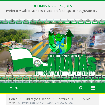
ÚLTIMAS ATUALIZAÇÕES:
Prefeito Vivaldo Mendes e vice-prefeito Quito inauguram o CAPS e fortalecem a saúde pública em Anajás.
MENU
»
»
»
Home
Publicações Oficiais
Portarias
PORTARIAS
»
2021
PORTARIA Nº 1713-2021 – SEMAD-PMA