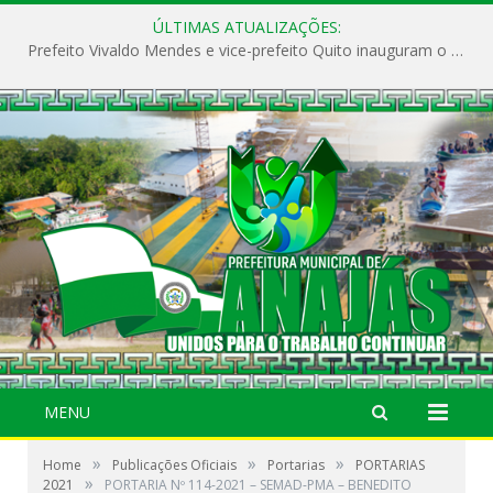
ÚLTIMAS ATUALIZAÇÕES:
Prefeito Vivaldo Mendes e vice-prefeito Quito inauguram o CAPS e fortalecem a saúde pública em Anajás.
MENU
»
»
»
Home
Publicações Oficiais
Portarias
PORTARIAS
»
2021
PORTARIA Nº 114-2021 – SEMAD-PMA – BENEDITO