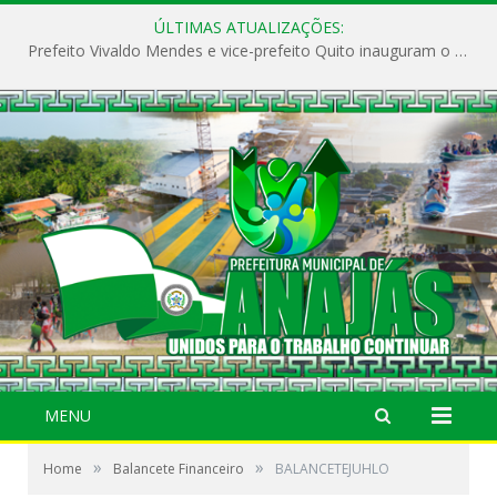
ÚLTIMAS ATUALIZAÇÕES:
Prefeito Vivaldo Mendes e vice-prefeito Quito inauguram o CAPS e fortalecem a saúde pública em Anajás.
MENU
»
»
Home
Balancete Financeiro
BALANCETEJUHLO