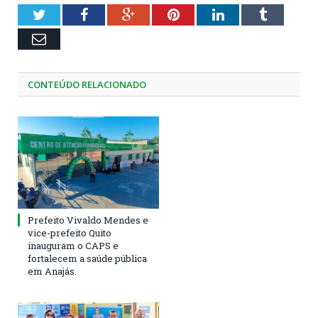
Twitter
Facebook
Google+
Pinterest
LinkedIn
Tumblr
Email
CONTEÚDO RELACIONADO
Prefeito Vivaldo Mendes e
vice-prefeito Quito
inauguram o CAPS e
fortalecem a saúde pública
em Anajás.