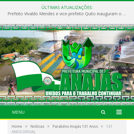
ÚLTIMAS ATUALIZAÇÕES:
Prefeito Vivaldo Mendes e vice-prefeito Quito inauguram o CAPS e fortalecem a saúde pública em Anajás.
MENU
»
»
»
Home
Notícias
Parabéns Anajás 131 Anos
131
ANOS OFICIAL